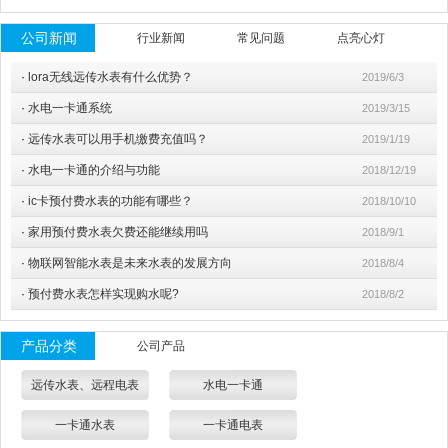
公司新闻
行业新闻
常见问题
点亮心灯
·
lora无线远传水表有什么优势？
2019/6/3
·
水电一卡通系统
2019/3/15
·
远传水表可以用手机缴费充值吗？
2019/1/19
·
水电一卡通的介绍与功能
2018/12/19
·
ic卡预付费水表的功能有哪些？
2018/10/10
·
家用预付费水表欠费还能继续用吗
2018/9/1
·
物联网智能水表是未来水表的发展方向
2018/8/4
·
预付费水表怎样实现购水呢?
2018/8/2
产品分类
公司产品
远传水表、远程电表
水电一卡通
一卡通水表
一卡通电表