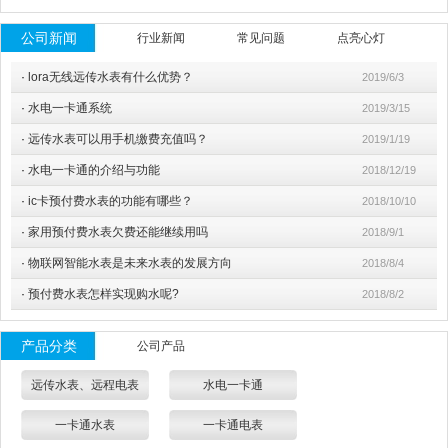
公司新闻
行业新闻
常见问题
点亮心灯
·
lora无线远传水表有什么优势？
2019/6/3
·
水电一卡通系统
2019/3/15
·
远传水表可以用手机缴费充值吗？
2019/1/19
·
水电一卡通的介绍与功能
2018/12/19
·
ic卡预付费水表的功能有哪些？
2018/10/10
·
家用预付费水表欠费还能继续用吗
2018/9/1
·
物联网智能水表是未来水表的发展方向
2018/8/4
·
预付费水表怎样实现购水呢?
2018/8/2
产品分类
公司产品
远传水表、远程电表
水电一卡通
一卡通水表
一卡通电表