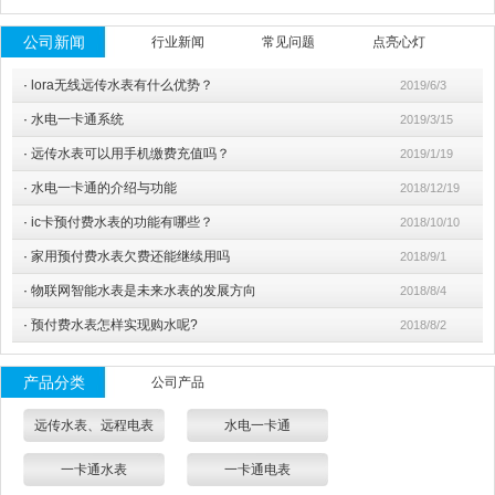
公司新闻
行业新闻
常见问题
点亮心灯
·
lora无线远传水表有什么优势？
2019/6/3
·
水电一卡通系统
2019/3/15
·
远传水表可以用手机缴费充值吗？
2019/1/19
·
水电一卡通的介绍与功能
2018/12/19
·
ic卡预付费水表的功能有哪些？
2018/10/10
·
家用预付费水表欠费还能继续用吗
2018/9/1
·
物联网智能水表是未来水表的发展方向
2018/8/4
·
预付费水表怎样实现购水呢?
2018/8/2
产品分类
公司产品
远传水表、远程电表
水电一卡通
一卡通水表
一卡通电表