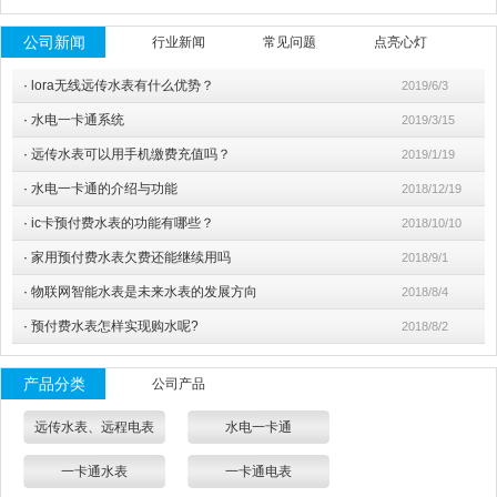
公司新闻
行业新闻
常见问题
点亮心灯
·
lora无线远传水表有什么优势？
2019/6/3
·
水电一卡通系统
2019/3/15
·
远传水表可以用手机缴费充值吗？
2019/1/19
·
水电一卡通的介绍与功能
2018/12/19
·
ic卡预付费水表的功能有哪些？
2018/10/10
·
家用预付费水表欠费还能继续用吗
2018/9/1
·
物联网智能水表是未来水表的发展方向
2018/8/4
·
预付费水表怎样实现购水呢?
2018/8/2
产品分类
公司产品
远传水表、远程电表
水电一卡通
一卡通水表
一卡通电表