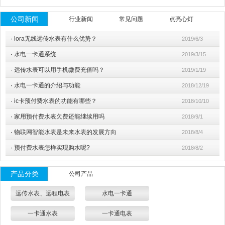
公司新闻
行业新闻
常见问题
点亮心灯
·
lora无线远传水表有什么优势？
2019/6/3
·
水电一卡通系统
2019/3/15
·
远传水表可以用手机缴费充值吗？
2019/1/19
·
水电一卡通的介绍与功能
2018/12/19
·
ic卡预付费水表的功能有哪些？
2018/10/10
·
家用预付费水表欠费还能继续用吗
2018/9/1
·
物联网智能水表是未来水表的发展方向
2018/8/4
·
预付费水表怎样实现购水呢?
2018/8/2
产品分类
公司产品
远传水表、远程电表
水电一卡通
一卡通水表
一卡通电表