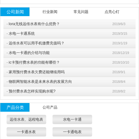
公司新闻
行业新闻
常见问题
点亮心灯
·
lora无线远传水表有什么优势？
2019/6/3
·
水电一卡通系统
2019/3/15
·
远传水表可以用手机缴费充值吗？
2019/1/19
·
水电一卡通的介绍与功能
2018/12/19
·
ic卡预付费水表的功能有哪些？
2018/10/10
·
家用预付费水表欠费还能继续用吗
2018/9/1
·
物联网智能水表是未来水表的发展方向
2018/8/4
·
预付费水表怎样实现购水呢?
2018/8/2
产品分类
公司产品
远传水表、远程电表
水电一卡通
一卡通水表
一卡通电表