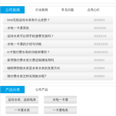
公司新闻
行业新闻
常见问题
点亮心灯
·
lora无线远传水表有什么优势？
2019/6/3
·
水电一卡通系统
2019/3/15
·
远传水表可以用手机缴费充值吗？
2019/1/19
·
水电一卡通的介绍与功能
2018/12/19
·
ic卡预付费水表的功能有哪些？
2018/10/10
·
家用预付费水表欠费还能继续用吗
2018/9/1
·
物联网智能水表是未来水表的发展方向
2018/8/4
·
预付费水表怎样实现购水呢?
2018/8/2
产品分类
公司产品
远传水表、远程电表
水电一卡通
一卡通水表
一卡通电表