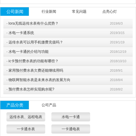
公司新闻
行业新闻
常见问题
点亮心灯
·
lora无线远传水表有什么优势？
2019/6/3
·
水电一卡通系统
2019/3/15
·
远传水表可以用手机缴费充值吗？
2019/1/19
·
水电一卡通的介绍与功能
2018/12/19
·
ic卡预付费水表的功能有哪些？
2018/10/10
·
家用预付费水表欠费还能继续用吗
2018/9/1
·
物联网智能水表是未来水表的发展方向
2018/8/4
·
预付费水表怎样实现购水呢?
2018/8/2
产品分类
公司产品
远传水表、远程电表
水电一卡通
一卡通水表
一卡通电表